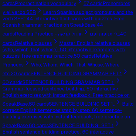
cards
Procrastination vocabulary
57
cards
Pronombres
y el verbo SER
Learn Spanish subject pronouns and the
verb SER: 44 interactive flashcards with quizzes. Free
Spanish grammar practice on SpeakBase.
44
cards
Reading Practice - תרגול קריאה
בלי תנועות ועם
40
cards
Relative clauses
Master English relative clauses
(who, which, that, whose). 50 interactive examples with
quizzes, free grammar practice.
50
cards
Relative
Pronouns
Who, Whom, Which, That, Whose, Where
etc.
20
cards
SENTENCE BUILDING GRAMMAR SET 1
60
cards
SENTENCE BUILDING GRAMMAR SET 1.
Grammar-focused sentence building: 60 interactive
English exercises with instant feedback. Free practice on
SpeakBase.
60
cards
SENTENCE BUILDING SET 1..
Build
correct English sentences step by step. 60 sentence-
building exercises with instant feedback, free practice on
SpeakBase.
60
cards
SENTENCE BULDING- SET 1
English sentence building practice: 60 interactive