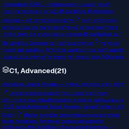
לסעיפי הכתיבה ב־TOEFL — Independent ו־Integrated.
בלעדיהן קשה לקבל ציון גבוה.
45
cards
Top 45 Words for
אוצר המילים החיוני
Amirnet — 45 מילים חיוניות לאמירנט
ביותר למבחן אמירנט. 45 מילים שמופיעות שוב ושוב בהשלמת
משפטים ובהבנת הנקרא, עם תרגום ורמזים.
45
cards
Used to /
ההבדל בין
Be used to / Get used to — ההבדלים באנגלית
used to (הרגל בעבר), be used to (רגיל ל), ו-get used to (מתרגל
ל). אחת הטעויות הכי נפוצות של ישראלים. הכל פה ברור.
25
cards
C1, Advanced
(
21
)
Advanced Linking Phrases — מילות קישור מתקדמות באנגלית
ביטויי קישור ברמה גבוהה לכתיבה אקדמית ומקצועית:
notwithstanding, in light of, with a view to ועוד. כתיבה ברמת
C1.
25
cards
Advanced Tense Review – Mixed Tenses – C1
(Copy)
Master complex tense interactions and mixed
tense narratives. Advanced contextual usage for
proficiency.
40
cards
Bagrut 5 Advanced Grammar —