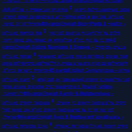
מתבצעת. חיוני לתיאור דרך הפעולה.
45
cards
English Articles
שלוט בשימוש במילות היידוע
A/An/The – מילות יידוע באנגלית
באנגלית: a, an, the וללא מילת יידוע. משפטים עם הסבר מפורט.
חיוני לדקדוק בסיסי.
40
cards
English Body Parts & Health –
מילים על חלקי הגוף ובריאות. למד איך
גוף ובריאות באנגלית
לדבר על גוף בחו"ל אצל רופא או בשיחה. סט בסיסי חיוני.
46
cards
English Colors, Numbers & Shapes – צבעים, מספרים
למד צבעים, מספרים וצורות באנגלית. סט מעשי
וצורות באנגלית
לישראלים עם הגיה והקשר בעברית. כולל מילים בסיסיות לתקשורת
יומיומית בישראל ובחו"ל.
45
cards
English Conjunctions – מילות
למד מילות חיבור חיוניות (and, but, or, because,
חיבור באנגלית
if, unless וועוד). משפטים מורכבים שמראים שימוש. חיוני
לגרמטיקה.
40
cards
English Family & Relationships –
מילים על משפחה ויחסים בין אנשים.
משפחה ויחסים באנגלית
למד איך לדבר על בני משפחה ויחסים בחו"ל. סט בסיסי לכל
ישראלי.
46
cards
English Food & Restaurant Vocabulary –
מילים חיוניות לאוכל ומסעדות באנגלית.
אוכל ומסעדות באנגלית