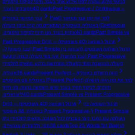
לביטוי אירוע שקרה לפני אירוע אחר בעבר. חיוני לסיפור סיפורים
מסובכים בעבר.
40
cards
Past Progressive / Continuous –
למד את זמן עבר ממושך (Past
עבר ממושך באנגלית
Continuous) באנגלית. משפטים המתארים מה קרה בזמן פעולה
אחרת בעבר. סט חיוני לסיפור סיפורים.
40
cards
Past Simple vs
Past Progressive Drill — תרגול השוואה (40 משפטים)
תרגול השלמת משפטים להבחנה בין Past Simple (עבר פשוט) ל-
Past Progressive (עבר ממושך). זהה מתי פעולה קצרה קוטעת
פעולה ממושכת ומתי הפעולה מתרחשת ברקע. מתאים לתלמידי
אנגלית.
38
cards
Present Perfect – הווה מושלם באנגלית
למד את זמן הווה מושלם (Present Perfect) באנגלית עם משפטים
וחוקים. לביטוי חוויה בעבר שיש השפעה בהווה. סט חיוני
לישראלים.
40
cards
Present Simple vs Present Progressive
תרגול השוואה בין
Drill — תרגול השוואה (40 משפטים)
Present Simple ל-Present Progressive באנגלית: 38 משפטי
השלמה עם הסבר קצר בעברית לכל תשובה. מתאים לתלמידי בית
ספר וללומדים עצמאיים.
38
cards
Top 25 Words for Bagrut
English 3 Units — 25 מילים חיוניות לבגרות אנגלית 3 יחידות