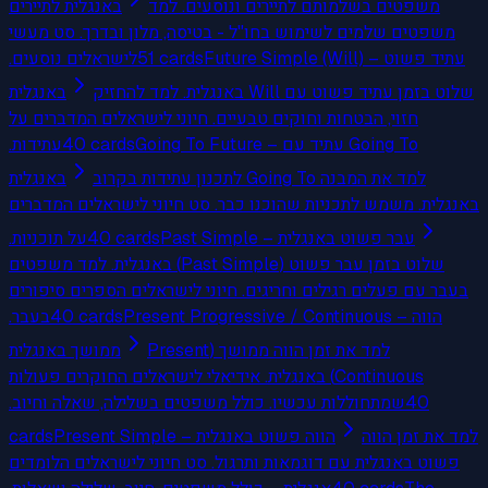
משפטים בשלמותם לתיירים ונוסעים. למד
באנגלית לתיירים
משפטים שלמים לשימוש בחו"ל - בטיסה, מלון ובדרך. סט מעשי
לישראלים נוסעים.
51
cards
Future Simple (Will) – עתיד פשוט
שלוט בזמן עתיד פשוט עם Will באנגלית. למד להחזיק
באנגלית
חזוי, הבטחות וחוקים טבעיים. חיוני לישראלים המדברים על
עתידות.
40
cards
Going To Future – עתיד עם Going To
למד את המבנה Going To לתכנון עתידות בקרוב
באנגלית
באנגלית. משמש לתכניות שהוכנו כבר. סט חיוני לישראלים המדברים
על תוכניות.
40
cards
Past Simple – עבר פשוט באנגלית
שלוט בזמן עבר פשוט (Past Simple) באנגלית. למד משפטים
בעבר עם פעלים רגילים וחריגים. חיוני לישראלים הספרים סיפורים
בעבר.
40
cards
Present Progressive / Continuous – הווה
למד את זמן הווה ממושך (Present
ממושך באנגלית
Continuous) באנגלית. אידיאלי לישראלים החוקרים פעולות
שמתחוללות עכשיו. כולל משפטים בשלילה, שאלה וחיוב.
40
cards
Present Simple – הווה פשוט באנגלית
למד את זמן הווה
פשוט באנגלית עם דוגמאות ותרגול. סט חיוני לישראלים הלומדים