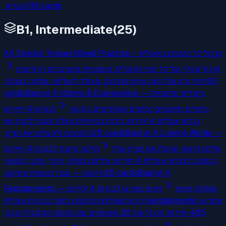
לעברית.
38
cards
B1, Intermediate
(
25
)
All English Tenses Mixed Practice – תרגול כל הזמנים באנגלית
תרגול מקיף של כל זמני האנגלית. משפטים מעורבבים הדורשים
זיהוי נכון של הזמן וציות התרגום. מעולה לשליטה שלמה בשפה.
50
cards
Bagrut 4 Idioms & Expressions — ביטויים ופתגמים
ביטויים ופתגמים נפוצים שמופיעים בקטעי
לבגרות 4 יחידות
בגרות אנגלית 4 יחידות. הכרת הביטויים האלה תעזור להבין את
הקטעים ולהעלות את הציון.
25
cards
Bagrut 4 Linking Words —
מילות קישור שיעלו את הציון שלך
מילות קישור לבגרות 4 יחידות
בכתיבה לבגרות אנגלית 4 יחידות. מילות הוספה, ניגוד, סיבה, תוצאה
ודוגמה — עם דוגמאות שימוש.
25
cards
Bagrut 4
שאלות ניסוח
Restatements — ניסוח מחדש לבגרות 4 יחידות
מחדש (restatements) הן מהשאלות הנפוצות ביותר בבגרות אנגלית
4 יחידות. תרגול של 25 משפטים עם הניסוח המקביל הנכון.
25