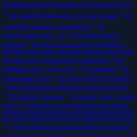
SpeakBase.
58
cards
ًِ Prepositions Full Explanation Part 2
43
cards
4th English lesson - Everyday phrases
30
cards
AIPM vocabulary responsibilities
35
cards
Amiranet vocab - פטור
30
cards
Amirnet 50
sentences
50 practice sentences for the AMIRNET /
AMIRAM English exam. Interactive flashcards and quizzes,
free exam prep on SpeakBase.
50
cards
Banking
60
cards
Basic verbs - פעלים בסיסיים
54
cards
Body
18
cards
Business Ethics
30
cards
CADAVER QUESTIONS
60
cards
Cosmetics & Esthetics Professional English
60
cards
Did \ was were
51
cards
Do \ Does - present
simple
Learn when to use Do and Does in the present
simple. 60 practice questions with flashcards and quizzes,
free English grammar practice.
60
cards
Do and main verb
Forming sentences with do and keeping the main verb
in its basic form
20
cards
Do I/Don´t I
40
cards
Do or not