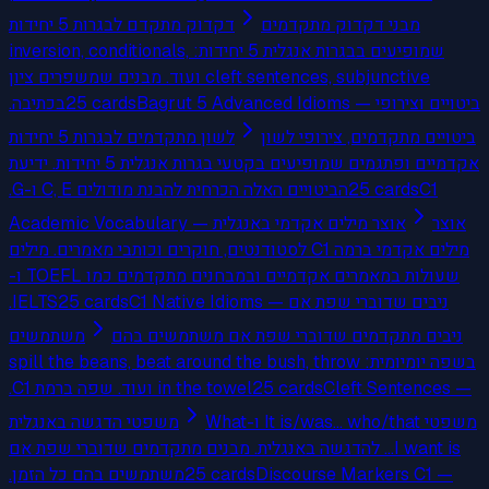
מבני דקדוק מתקדמים
דקדוק מתקדם לבגרות 5 יחידות
שמופיעים בבגרות אנגלית 5 יחידות: inversion, conditionals,
cleft sentences, subjunctive ועוד. מבנים שמשפרים ציון
בכתיבה.
25
cards
Bagrut 5 Advanced Idioms — ביטויים וצירופי
ביטויים מתקדמים, צירופי לשון
לשון מתקדמים לבגרות 5 יחידות
אקדמיים ופתגמים שמופיעים בקטעי בגרות אנגלית 5 יחידות. ידיעת
הביטויים האלה הכרחית להבנת מודולים C, E ו-G.
25
cards
C1
אוצר
Academic Vocabulary — אוצר מילים אקדמי באנגלית
מילים אקדמי ברמה C1 לסטודנטים, חוקרים וכותבי מאמרים. מילים
שעולות במאמרים אקדמיים ובמבחנים מתקדמים כמו TOEFL ו-
IELTS.
25
cards
C1 Native Idioms — ניבים שדוברי שפת אם
ניבים מתקדמים שדוברי שפת אם משתמשים בהם
משתמשים
בשפה יומיומית: spill the beans, beat around the bush, throw
in the towel ועוד. שפה ברמת C1.
25
cards
Cleft Sentences —
משפטי It is/was... who/that ו-What
משפטי הדגשה באנגלית
I want is... להדגשה באנגלית. מבנים מתקדמים שדוברי שפת אם
משתמשים בהם כל הזמן.
25
cards
Discourse Markers C1 —