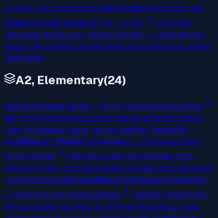
לתוכנית הלימודים. חלק 1 מתוך 2.
40
cards
אוצר מילים באנגלית
אוצר מילים
כיתה ה — חלק 2 (Grade 5 English Words)
באנגלית לכיתה ה — תחביבים, תחבורה, טבע ופעלים ושמות תואר
נפוצים, עם תרגום לעברית. מותאם לתוכנית הלימודים. חלק 2 מתוך
2.
40
cards
A2, Elementary
(
24
)
Bagrut 3 Phrasal Verbs — פעלים צירופיים לבגרות 3 יחידות
הפעלים הצירופיים הנפוצים ביותר בבגרות אנגלית 3 יחידות: get
up, look for, find out ועוד. תרגום ודוגמאות לכל פועל.
25
cards
Bagrut 3 Reading Vocabulary — מילות הבנת הנקרא
מילים שמופיעות שוב ושוב בקטעי הבנת
לבגרות 3 יחידות
הנקרא של בגרות באנגלית 3 יחידות. מילות חיבור, פעלי דיווח ומילות
זמן שחייבים להכיר.
25
cards
Bagrut 3 Sentence Completion
תרגול השלמת משפטים
— השלמת משפטים לבגרות 3 יחידות
בסגנון בגרות אנגלית 3 יחידות. כל כרטיס מציג משפט עם מילה