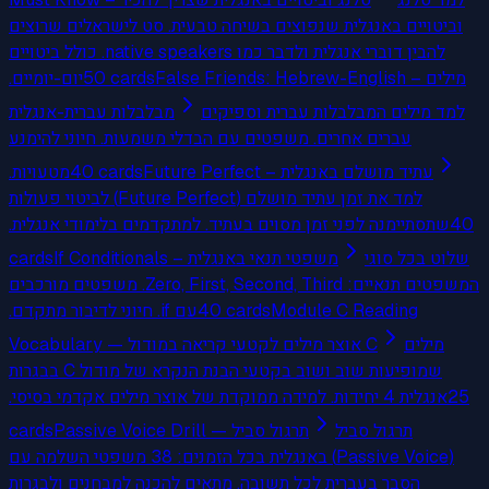
וביטויים באנגלית שנפוצים בשיחה טבעית. סט לישראלים שרוצים
להבין דוברי אנגלית ולדבר כמו native speakers. כולל ביטויים
יום-יומיים.
50
cards
False Friends: Hebrew-English – מילים
למד מילים המבלבלות עברית וספיקים
מבלבלות עברית-אנגלית
עברים אחרים. משפטים עם הבדלי משמעות. חיוני להימנע
מטעויות.
40
cards
Future Perfect – עתיד מושלם באנגלית
למד את זמן עתיד מושלם (Future Perfect) לביטוי פעולות
שתסתיימנה לפני זמן מסוים בעתיד. למתקדמים בלימודי אנגלית.
40
cards
If Conditionals – משפטי תנאי באנגלית
שלוט בכל סוגי
המשפטים תנאיים: Zero, First, Second, Third. משפטים מורכבים
עם if. חיוני לדיבור מתקדם.
40
cards
Module C Reading
מילים
Vocabulary — אוצר מילים לקטעי קריאה במודול C
שמופיעות שוב ושוב בקטעי הבנת הנקרא של מודול C בבגרות
אנגלית 4 יחידות. למידה ממוקדת של אוצר מילים אקדמי בסיסי.
25
cards
Passive Voice Drill — תרגול סביל
תרגול סביל
(Passive Voice) באנגלית בכל הזמנים: 38 משפטי השלמה עם
הסבר בעברית לכל תשובה. מתאים להכנה למבחנים ולבגרות