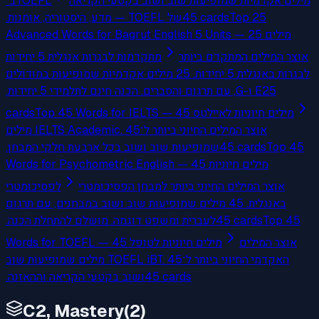
מילים אקדמיות שמופיעות שוב ושוב בקטעי הקריאה
ב־TOEFL
של TOEFL — מדע, היסטוריה, אומנות.
45
cards
Top 25
Advanced Words for Bagrut English 5 Units — 25 מילים
אוצר המילים המתקדם ביותר
מתקדמות לבגרות אנגלית 5 יחידות
לבגרות באנגלית 5 יחידות. 25 מילים אקדמיות שמופיעות במודולים
E ו-G, עם תרגום והסברים. הכנה חינם לתלמידי 5 יחידות.
25
cards
Top 45 Words for IELTS — 45 מילים חיוניות לאיילטס
אוצר המילים החיוני ביותר ל־IELTS Academic. 45 מילים
שמופיעות שוב ושוב בכל ארבעת חלקי המבחן.
45
cards
Top 45
Words for Psychometric English — 45 מילים חיוניות
אוצר המילים החיוני ביותר למבחן הפסיכומטרי
לפסיכומטרי
באנגלית. 45 מילים שמופיעות שוב ושוב במבחנים, עם תרגום
לעברית ומשפט דוגמה. מושלם להתחלת הכנה.
45
cards
Top 45
אוצר המילים
Words for TOEFL — 45 מילים חיוניות לטופל
האקדמי החיוני ביותר ל־TOEFL iBT. 45 מילים שמופיעות שוב
ושוב בקטעי הקריאה וההאזנה.
45
cards
C2, Mastery
(
2
)