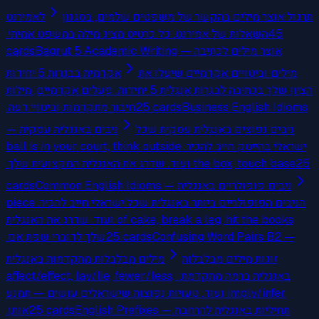
תרגול אוצר מילים בהקשר של משפטים שלמים, בסגנון
לאמירנט
השאלות של אמירנט. כל כרטיס מציג מילה במשפט אמיתי.
45
cards
Bagrut 5 Academic Writing — אוצר מילים לכתיבה
מילים וביטויים אקדמיים שיעלו את
אקדמית בבגרות 5 יחידות
הציון שלך בכתיבה לבגרות אנגלית 5 יחידות. פעלים אקדמיים, מילות
חיבור מתקדמות וביטויי דעה.
25
cards
Business English Idioms
ניבים נפוצים באנגלית עסקית שכל
— ניבים באנגלית עסקית
ישראלי בהייטק חייב להכיר. ball is in your court, think outside
the box, touch base ועוד. שדרג את האנגלית המקצועית שלך.
25
cards
Common English Idioms — ניבים פופולריים באנגלית
הניבים הפופולריים ביותר באנגלית שכל ישראלי חייב להכיר. piece
of cake, break a leg, hit the books ועוד. שדרג את האנגלית
שלך לדוברי שפת אם.
25
cards
Confusing Word Pairs B2 —
זוגות מילים מבלבלות
מילים מבלבלות מתקדמות באנגלית
באנגלית ברמה מתקדמת: affect/effect, lay/lie, fewer/less,
imply/infer ועוד. טעויות נפוצות שישראלים עושים — תמנע
אותן.
25
cards
English Prefixes — תחיליות באנגלית להרחבת