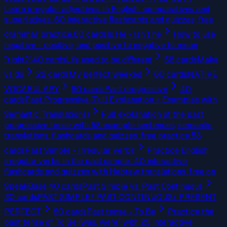
Learn irregular adjectives in English: comparatives and
superlatives. 60 interactive flashcards and quizzes, free
grammar practice.
60
cards
Is He - Isn´t he
How to use
negative - positive, and positive to negative to mean
"right?"
40
cards
Life used to be different
58
cards
Make
vs do
22
cards
My perfect weeked
60
cards
NATIVE
VOCABULARY
60
cards
Past progressive
40
cards
Past Progressive (Full Explanation + Examples with
Semantic Translations)
Full explanation of the past
progressive tense with 58 example sentences, semantic
translations, flashcards and quizzes, free practice.
58
cards
Past Simple - Irregular verbs
Practice English
irregular verbs in the past simple: 40 interactive
flashcards and quizzes with Hebrew translations, free on
SpeakBase.
40
cards
Past Simple vs. Past Continuous
30
cards
PAST SIMPLE/ PAST CONTINUOUS/ PRESENT
PERFECT
60
cards
Past tense - To Be
Practice the
past tense of To Be (was, were) with 25 interactive