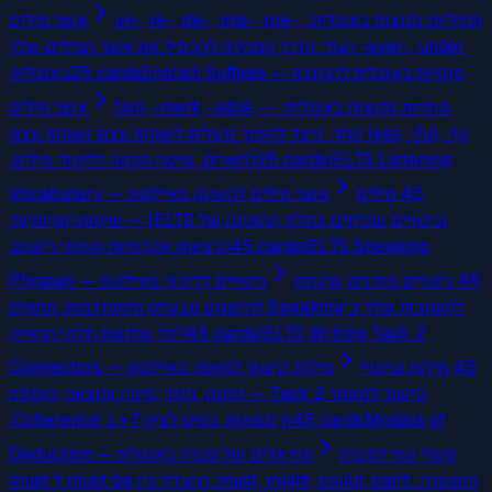
תחיליות נפוצות באנגלית: un-, re-, dis-, mis-, pre-,
אוצר מילים
over-, under- ועוד. הדרך המהירה להכפיל את אוצר המילים שלך
באנגלית.
25
cards
English Suffixes — סופיות באנגלית להרחבת
סופיות נפוצות באנגלית: -tion, -ment, -able, -
אוצר מילים
less, -ful, -ly ועוד. כיצד להפוך פעלים לשמות עצם ושמות עצם
לתארים. שיטה חכמה ללימוד מילים.
25
cards
IELTS Listening
45 מילים
Vocabulary — אוצר מילים להאזנה באיילטס
וביטויים שכיחים בחלק ההאזנה של IELTS — שיחות יומיומיות,
הרצאות אקדמיות וטפסי רישום.
45
cards
IELTS Speaking
45 ביטויים מוכנים שיגרמו
Phrases — ביטויים לדיבור באיילטס
לתשובות שלך ב־Speaking להישמע טבעיות ומתוחכמות. מתאים
לכל שלושת חלקי הראיון.
45
cards
IELTS Writing Task 2
45 מילות וביטויי
Connectors — מילות קישור למאמר באיילטס
קישור למאמר Task 2 — נימוק, ניגוד, סיבה ותוצאה, הוספה
ודוגמאות. בסיס לציון 7+ ב־Coherence.
45
cards
Modals of
פעלי עזר לסברה
Deduction — מודאלים של סברה באנגלית
והשערה: must, might, could, can't. ההבדל בין must be ל must