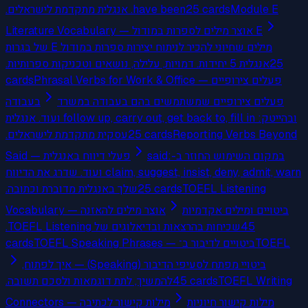
have been. אנגלית מתקדמת לישראלים.
25
cards
Module E
Literature Vocabulary — אוצר מילים לספרות במודול E
מילים שחיוני להכיר לניתוח יצירות ספרות במודול E של בגרות
אנגלית 5 יחידות. דמויות, עלילה, נושאים וטכניקות ספרותיות.
25
cards
Phrasal Verbs for Work & Office — פעלים צירופיים
פעלים צירופיים שמשתמשים בהם בעבודה במשרד
בעבודה
ובהייטק: follow up, carry out, get back to, fill in ועוד. אנגלית
עסקית מתקדמת לישראלים.
25
cards
Reporting Verbs Beyond
במקום השימוש החוזר ב-said:
Said — פעלי דיווח באנגלית
claim, suggest, insist, deny, admit, warn ועוד. שדרג את הדיווח
שלך באנגלית מדוברת וכתובה.
25
cards
TOEFL Listening
ביטויים ומילים אקדמיות
Vocabulary — אוצר מילים להאזנה
שכיחות בהרצאות ובדיאלוגים של TOEFL Listening.
45
cards
TOEFL Speaking Phrases — ביטויים לדיבור ב־TOEFL
ביטויי מפתח לסעיפי הדיבור (Speaking) — איך לפתוח,
להמשיך, לתת דוגמאות ולסכם תשובה.
45
cards
TOEFL Writing
מילות קישור חיוניות
Connectors — מילות קישור לכתיבה