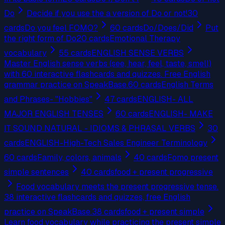
Do
Decide if you use the a version of Do or not!
30
cards
Do you feel FOMO?
60
cards
Do/Does/Did
Put
the right form of Do
20
cards
Emotional Therapy
vocabulary
55
cards
ENGLISH SENSE VERBS
Master English sense verbs (see, hear, feel, taste, smell)
with 60 interactive flashcards and quizzes. Free English
grammar practice on SpeakBase.
60
cards
English Terms
and Phrases- "Hobbies"
47
cards
ENGLISH- ALL
MAJOR ENGLISH TENSES
60
cards
ENGLISH- MAKE
IT SOUND NATURAL - IDIOMS & PHRASAL VERBS
30
cards
ENGLISH-High-Tech Sales Engineer Terminology
60
cards
Family, colors, animals
40
cards
Fomo present
simple sentences
40
cards
food + present progressive
Food vocabulary meets the present progressive tense.
38 interactive flashcards and quizzes, free English
practice on SpeakBase.
38
cards
food + present simple
Learn food vocabulary while practicing the present simple