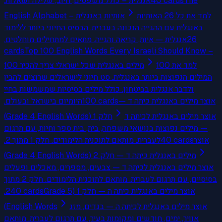
אנגלית – כולל משפטים, חיוב, שלילה ושאלות.
40
cards
The
למד את כל 26 האותיות
English Alphabet – אותיות באנגלית
באנגלית עם ההגייה הנכונה בעברית. הבסיס החיוני ביותר ללימוד
אנגלית — איות, קריאה והגייה. מתאים למתחילים מוחלטים.
26
cards
Top 100 English Words Every Israeli Should Know –
למד את 100
100 מילים באנגלית שכל ישראלי צריך להכיר
המילים הנפוצות ביותר באנגלית. סט חיוני לישראלים שרוצים להבין
ולדבר אנגלית בביטחון. כולל מילים בסיסיות שמשמשות בחיי
היומיום בישראל ובעולם.
100
cards
אוצר מילים באנגלית כיתה ד —
אוצר מילים באנגלית לכיתה ד
חלק 1 (Grade 4 English Words)
— מילים נפוצות בנושאי משפחה, בית, בית ספר וחיות, עם תרגום
לעברית. מותאם לתוכנית הלימודים. חלק 1 מתוך 2.
40
cards
אוצר
מילים באנגלית כיתה ד — חלק 2 (Grade 4 English Words)
אוצר מילים באנגלית לכיתה ד — צבעים, מספרים, מאכלים ופעלים
בסיסיים, עם תרגום לעברית. מותאם לתוכנית הלימודים. חלק 2 מתוך
2.
40
cards
אוצר מילים באנגלית כיתה ה — חלק 1 (Grade 5
English Words)
אוצר מילים באנגלית לכיתה ה — בגדים, מזג
אוויר, ימים, חודשים ומקומות בעיר, עם תרגום לעברית. מותאם