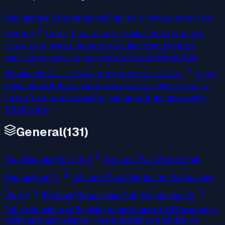
Subjunctive & Hypothetical English — סובג'נקטיב באנגלית
מבני סובג'נקטיב והשערה ברמה גבוהה: I wish, if
מתקדמת
only, were I, suppose that, had it not been for. אנגלית
פורמלית ובחינות ברמה הגבוהה ביותר.
25
cards
Three-Part
פעלים
Phrasal Verbs — פעלים צירופיים מתקדמים באנגלית
צירופיים בני שלושה חלקים ברמה גבוהה: come up with, look
forward to, put up with, get away with ועוד. אנגלית ברמת
C2.
25
cards
General
(
131
)
َِِ Conditionals Part 2َِِ
34
cards
ِّ Past Simple Full
Explanation ِّ
48
cards
ِّ Past Simple Full Explanation
ِّ Part 2
59
cards
ًِ Prepositions Full Explanation ًِ
Full explanation of English prepositions with 58 examples,
flashcards and quizzes. Free preposition practice on