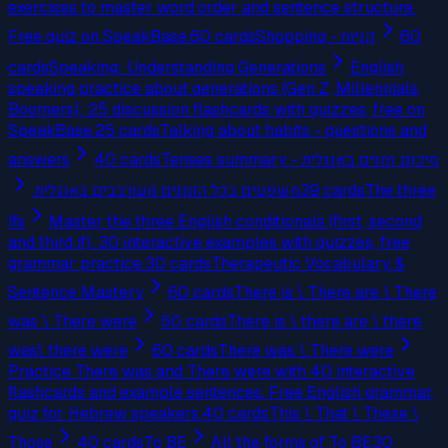
exercises to master word order and sentence structure.
Free quiz on SpeakBase.
60
cards
Shopping - קניות
60
cards
Speaking: Understanding Generations
English
speaking practice about generations (Gen Z, Millennials,
Boomers): 25 discussion flashcards with quizzes, free on
SpeakBase.
25
cards
Talking about habits - questions and
answers
40
cards
Tenses summary - סיכום זמנים באנגלית
משפטים בכל הזמנים מעורבבים באנגלית.
39
cards
The three
Ifs
Master the three English conditionals (first, second
and third if). 30 interactive examples with quizzes, free
grammar practice.
30
cards
Therapeutic Vocabulary &
Sentence Mastery
60
cards
There is \ There are \ There
was \ There were
50
cards
There is \ there are \ there
was\ there were
60
cards
There was \ There were
Practice There was and There were with 40 interactive
flashcards and example sentences. Free English grammar
quiz for Hebrew speakers.
40
cards
This \ That \ These \
Those
40
cards
To BE
All the forms of To BE
30