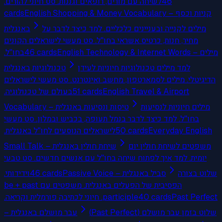
לשיחה עם מורים, רופאים וגננות. סט חיוני להורים.
46
cards
English Shopping & Money Vocabulary – קניות וכסף
מילים לקנייה ובעניינים כלכליים. למד כיצד לדבר על
באנגלית
מחיר, חנות, כרטיס אשראי בחו"ל. סט מעשי לישראלים הקונים
בחו"ל.
46
cards
English Technology & Internet Words – מילים
למד מילים טכנולוגיות חיוניות לעידן
טכנולוגיות באנגלית
הדיגיטלי. מילים לסמארטפון, מחשב ואינטרנט. סט מעשי לישראלים
בעולם של טכנולוגיה.
51
cards
English Travel & Airport
מילים חיוניות לנסיעות
Vocabulary – טיסות ונסיעות באנגלית
בחו"ל. למד כיצד לדבר בנמל תעופה, בכביש ובמלון. סט מעשי
לישראלים הנוסעים לחו"ל באנגלית.
50
cards
Everyday English
משפטים לשיחת חולין יום
Small Talk – שיחת חולין באנגלית
יומית. למד איך לפתוח שיחה בחו"ל עם אנשים חדשים. סט טבעי
וידידותי.
46
cards
Passive Voice – סביל באנגלית
שלוט בצורה
הפסיבית של הפעלים באנגלית. משפטים עם be + past
participle. חיוני לכתיבה פורמלית וקריאה.
40
cards
Past Perfect
שלוט בזמן עבר מושלם (Past Perfect)
– עבר מושלם באנגלית