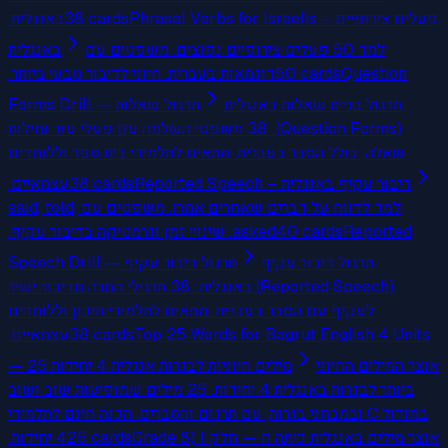
באנגלית.
38
cards
Phrasal Verbs for Israelis – פעלים צירופיים
למד 50 פעלים צירופיים נפוצים. משפטים עם
באנגלית
דוגמאות בעברית. חיוני לדיבור טבעי ביותר.
50
cards
Question
תרגול בניית שאלות באנגלית
Forms Drill — תרגול שאלות
(Question Forms): 38 משפטי השלמה עם פעלי עזר ומילות
שאלה, כולל הסבר בעברית. מתאים לתלמידי בית ספר וללומדים
עצמאיים.
38
cards
Reported Speech – דיבור עקיף באנגלית
למד לדווח על דברים שאחרים אמרו. משפטים עם said, told,
asked. שינויי זמן וגרמטיקה בדיבור עקיף.
40
cards
Reported
תרגול דיבור עקיף
Speech Drill — תרגול דיבור עקיף
(Reported Speech) באנגלית: 38 תרגילי המרה מדיבור ישיר
לעקיף עם הסבר בעברית. מתאים לתלמידי תיכון וללומדים
עצמאיים.
38
cards
Top 25 Words for Bagrut English 4 Units
אוצר המילים החיוני
— 25 מילים חיוניות לבגרות אנגלית 4 יחידות
ביותר לבגרות באנגלית 4 יחידות. 25 מילים שמופיעות שוב ושוב
במודול C ובמבחני בגרות, עם תרגום והסברים. הכנה חינם לתלמידי
4 יחידות.
25
cards
אוצר מילים באנגלית כיתה ח — חלק 1 (Grade 8