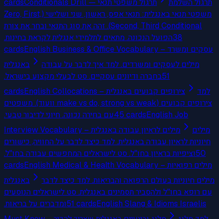
cards
Conditionals Drill — תרגול משפטי תנאי
תרגול השלמת
משפטי תנאי באנגלית: תנאי אפס, ראשון, שני ושלישי (Zero, First,
Second, Third Conditional). זהה את סוג התנאי ובחר את צורת
הפועל הנכונה. מתאים לתלמידי אנגלית לקראת בחינות.
38
cards
English Business & Office Vocabulary – עסקים ומשרד
מילים לעסקים ומשרדים. למד איך לדבר על עבודה
באנגלית
בחברה ודיונים עסקיים. סט לבעלי מקצוע בישראל.
51
cards
English Collocations – צירופים קבועים באנגלית
למד
צירופים קבועים (make vs do, strong vs weak וועוד). משפטים
עם בחירה נכונה. חיוני לדיבור טבעי.
45
cards
English Job
מילים
Interview Vocabulary – מילים לראיון עבודה באנגלית
חיוניות לראיון עבודה באנגלית. למד כיצד לדבר על החוויה, כישורים
וציפיות בראיון בחו"ל. סט לישראלים המחפשים עבודה בחו"ל.
50
cards
English Medical & Health Vocabulary – מילים רפואיות
מילים חיוניות בעולם הרפואה והבריאות. למד כיצד לדבר
באנגלית
עם רופא בחו"ל ולהסביר תסמינים באנגלית. סט לישראלים הנוסעים
ומדברים על בריאות.
51
cards
English Slang & Idioms Israelis
למד סלנג
Must Know – סלנג וביטויים באנגלית שצריך להכיר