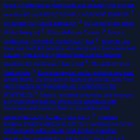
tense. 40 interactive flashcards and quizzes, free English
practice.
40
cards
FUNCTIONAL LANGUAGE ENGLISH
60
cards
FUNTIONAL EMGLISH
60
cards
Future tense
(Will + Going to)
60
cards
Future Tenses
Simple,
Continuous, Perfect
30
cards
Have \ has
When to use
have and has? 42 practice sentences with flashcards and
quizzes, free English grammar practice for Hebrew
speakers.
42
cards
have \ has \ had
35
cards
Infinitive -
Past simple
English irregular verbs: infinitive and past
simple forms. 30 interactive flashcards and quizzes, free
verb practice on SpeakBase.
30
cards
INVERTED
SENTENCES
Master inverted sentences and inversion
in English grammar. 60 interactive examples with
flashcards and quizzes, free on SpeakBase.
60
cards
IRREGULAR ADJECTIVES SET 1
Practice
irregular English adjectives and their comparative forms.
59 flashcards with quizzes, free English grammar
practice.
59
cards
IRREGULAR ADJECTIVES-SET 1