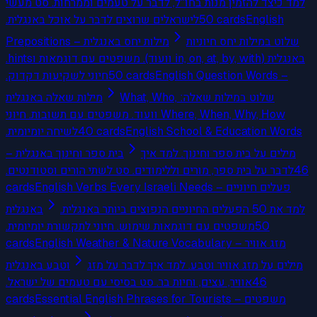
למד כיצד להזמין מנות בחו"ל, לדבר על טעמים וממרחות. סט מעשי
לישראלים שרוצים לדבר על אוכל באנגלית.
50
cards
English
שלוט במילות יחס חיוניות
Prepositions – מילות יחס באנגלית
באנגלית (in, on, at, by, with וועוד). משפטים עם דוגמאות וhints.
חיוני לשקיעות דקדוק.
50
cards
English Question Words –
שלוט במילות שאלה: What, Who,
מילות שאלה באנגלית
Where, When, Why, How וועוד. משפטים עם תשובות. חיוני
לשיחה יומיומית.
40
cards
English School & Education Words
מילים על בית ספר וחינוך. למד איך
– בית ספר וחינוך באנגלית
לדבר על בית ספר, מורים וללימודים. סט לשתי הורים וסטודנטים.
46
cards
English Verbs Every Israeli Needs – פעלים חיוניים
למד את 50 הפעלים החיוניים הנפוצים ביותר באנגלית.
באנגלית
משפטים עם דוגמאות שימוש. חיוני לתקשורת יומיומית.
50
cards
English Weather & Nature Vocabulary – מזג אוויר
מילים על מזג אוויר וטבע. למד איך לדבר על מזג
וטבע באנגלית
אוויר, עצים, וחיות בר. סט בסיסי עם טעמים של ישראל.
46
cards
Essential English Phrases for Tourists – משפטים