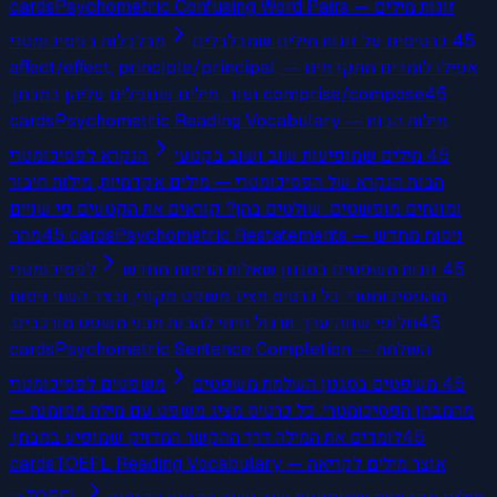
cards
Psychometric Confusing Word Pairs — זוגות מילים
45 כרטיסים על זוגות מילים שמבלבלים
מבלבלות בפסיכומטרי
אפילו לומדים מתקדמים — affect/effect, principle/principal,
comprise/compose ועוד. מילים שנופלים עליהן במבחן.
45
cards
Psychometric Reading Vocabulary — מילות הבנת
45 מילים שמופיעות שוב ושוב בקטעי
הנקרא לפסיכומטרי
הבנת הנקרא של הפסיכומטרי — מילים אקדמיות, מילות חיבור
ומונחים מופשטים. שולטים בהן? קוראים את הקטעים פי שניים
מהר.
45
cards
Psychometric Restatements — ניסוח מחדש
45 זוגות משפטים בסגנון שאלות הניסוח מחדש
לפסיכומטרי
מהפסיכומטרי. כל כרטיס מציג משפט מקורי, ובצד השני ניסוח
חלופי שווה־ערך. תרגול חיוני להבנת מבני משפט מורכבים.
45
cards
Psychometric Sentence Completion — השלמת
45 משפטים בסגנון השלמת משפטים
משפטים לפסיכומטרי
מהמבחן הפסיכומטרי. כל כרטיס מציג משפט עם מילה מסומנת —
לומדים את המילה דרך ההקשר המדויק שמופיע במבחן.
45
cards
TOEFL Reading Vocabulary — אוצר מילים לקריאה