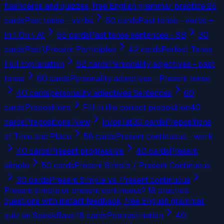
flashcards and quizzes, free English grammar practice.
25
cards
Past tense - verbs
60
cards
Past tense - verbs +
In \ On \ At
55
cards
Past tense sentences - SB
30
cards
Past\Present Participles
42
cards
Perfect Tense
Full Explanation
52
cards
Personality adjectives - past
tense
60
cards
Personality adjectives - Present tense
40
cards
personality adjectives Sentences
60
cards
Prepositions
Fill in the correct preposition
40
cards
Prepositions New
In/on/at
30
cards
Prepositions
of Time and Place
58
cards
Present continuous - work
40
cards
Present progressive
40
cards
Present
simple
50
cards
Present Simple / Present Continuous
30
cards
Present Simple vs. Present continuous
Present simple or present continuous? 18 practice
questions with instant feedback, free English grammar
quiz on SpeakBase.
18
cards
Procrastination
40