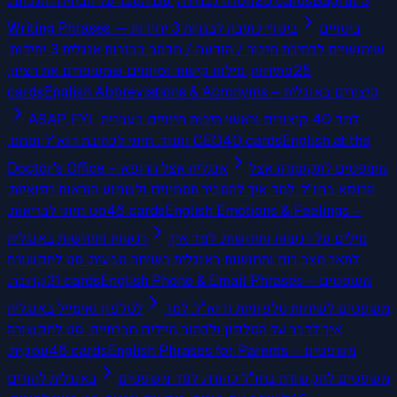
חסרה לבחירה, עם הסבר על הבחירה הנכונה.
25
cards
Bagrut 3
ביטויים
Writing Phrases — ביטויי כתיבה לבגרות 3 יחידות
שימושיים לכתיבת חיבור / הודעה / מכתב בבגרות אנגלית 3 יחידות.
פתיחות, מילות קישור וסיומים שמשפרים את הציון.
25
cards
English Abbreviations & Acronyms – קיצורים באנגלית
למד 40 קיצורים וראשי תיבות חיוניים בעברית. ASAP, FYI,
CEO וועוד. חיוני לכתיבת דוא"ל וסמס.
40
cards
English at the
משפטים לתקשורת אצל
Doctor's Office – אנגלית אצל הרופא
הרופא בחו"ל. למד איך להסביר תסמינים ולשמוע הוראות רפואיות.
סט חיוני לבריאות.
46
cards
English Emotions & Feelings –
מילים על רגשות ותחושות. למד איך
רגשות ותחושות באנגלית
לתאר מצב רוח ותחושות באנגלית בשיחה טבעית. סט לתקשורת
קרובה.
31
cards
English Phone & Email Phrases – משפטים
משפטים לשיחות טלפוניות ודוא"ל. למד
לטלפון ואימייל באנגלית
איך לדבר על הטלפון ולכתוב מיילים חברתיים. סט לתקשורת
עסקית.
46
cards
English Phrases for Parents – משפטים
משפטים לתקשורת בחו"ל כהורה. למד משפטים
באנגלית להורים