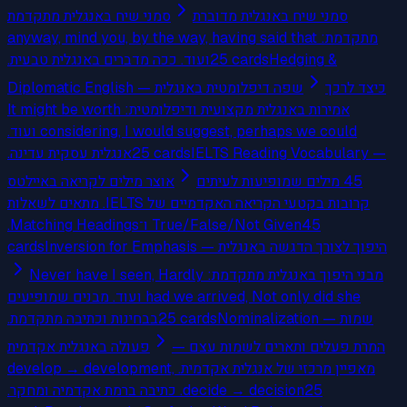
סמני שיח באנגלית מדוברת
סמני שיח באנגלית מתקדמת
מתקדמת: anyway, mind you, by the way, having said that
ועוד. ככה מדברים באנגלית טבעית.
25
cards
Hedging &
כיצד לרכך
Diplomatic English — שפה דיפלומטית באנגלית
אמירות באנגלית מקצועית ודיפלומטית: It might be worth
considering, I would suggest, perhaps we could ועוד.
אנגלית עסקית עדינה.
25
cards
IELTS Reading Vocabulary —
45 מילים שמופיעות לעיתים
אוצר מילים לקריאה באיילטס
קרובות בקטעי הקריאה האקדמיים של IELTS. מתאים לשאלות
True/False/Not Given ו־Matching Headings.
45
cards
Inversion for Emphasis — היפוך לצורך הדגשה באנגלית
מבני היפוך באנגלית מתקדמת: Never have I seen, Hardly
had we arrived, Not only did she ועוד. מבנים שמופיעים
בבחינות וכתיבה מתקדמת.
25
cards
Nominalization — שמות
המרת פעלים ותארים לשמות עצם —
פעולה באנגלית אקדמית
מאפיין מרכזי של אנגלית אקדמית. develop → development,
decide → decision. כתיבה ברמת אקדמיה ומחקר.
25