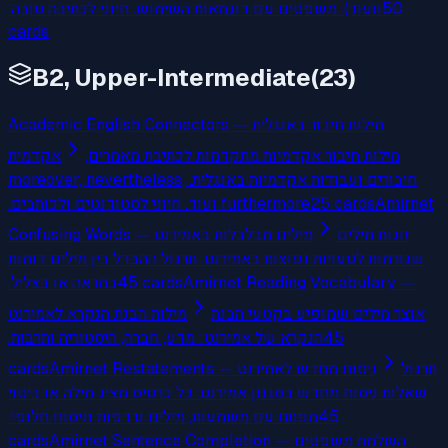
וועוד). משפטים עם דוגמאות השימוש. חיוני לכתיבה טובה.
50
cards
B2, Upper-Intermediate
(
23
)
Academic English Connectors — מילות חיבור באנגלית
מילות חיבור אקדמיות מתקדמות לכתיבת מאמרים,
אקדמית
חיבורים ועבודות אקדמיות באנגלית. moreover, nevertheless,
furthermore ועוד. חיוני לסטודנטים ולכותבים.
25
cards
Amirnet
זוגות מילים
Confusing Words — מילים מבלבלות באמירנט
שגורמות לטעויות נפוצות באמירנט. תרגול ההבדל בין מילים דומות
במראה או בצליל.
45
cards
Amirnet Reading Vocabulary —
אוצר מילים שמופיע בקטעי הבנת
מילות הבנת הנקרא לאמירנט
הנקרא של אמירנט: מדע, חברה, היסטוריה ותרבות.
45
cards
Amirnet Restatements — ניסוח מחדש לאמירנט
תרגול
שאלות ניסוח מחדש בסגנון אמירנט. כל כרטיס מציג מילה או ביטוי
מפתח עם משמעות, מילים נרדפות וניסוח חלופי.
45
cards
Amirnet Sentence Completion — השלמת משפטים