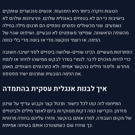
הטעות היקרה ביותר היא הימנעות: אנשים מוכשרים שותקים
בישיבות כי הם לא בטוחים באנגלית שלהם, והרעיונות שלהם לא
נשמעים. שני מכשולים נפוצים נוספים הם תרגום מילה במילה
מהשפה הראשונה, שמייצר משפטים לא טבעיים, ושיפוט שגוי של
הנימה, או רשמי ונוקשה מדי או בוטה מדי בלי כוונה.
הפתרונות מעשיים. הכינו שניים-שלושה ביטויים לפני ישיבה חשובה
כדי להיות מוכנים לדבר. לגמרי בסדר לבקש ממישהו לחזור או לנסח
מחדש. ולימוד מילים בהקשר אמיתי, ולא כתרגומים חשופים, מאמן
את הנימה הטבעית שתרגום ישיר מפספס.
איך לבנות אנגלית עסקית בהתמדה
התייחסו לזה כמו לכל כישור: תרגול קצר וקבוע עדיף על שינון
מזדמן. הקדישו כמה דקות ממוקדות ביום לאוצר מילים ולביטויים
של מקום העבודה, למדו אותם בהקשר, וחזרו עליהם בחזרה מרווחת
כך שיהיו שם כשתצטרכו אותם בשיחה אמיתית.