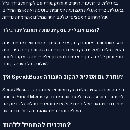
באנגלית, כי התיעוד, הישיבות והתקשורת עם לקוחות בדרך כלל
באנגלית. צריך אנגלית מקצועית יומיומית שוטפת ואת אוצר המילים
של התחום הספציפי שלכם יותר ממילים אקדמיות נדירות.
האם אנגלית עסקית שונה מאנגלית רגילה?
היא משתמשת באותו דקדוק אבל במערך מסוים של ביטויים, נימה
ואוצר מילים למצבים מקצועיים. החדשות הטובות הן שהמערך הזה
סופי וניתן ללמידה, כך שאפשר להתכונן אליו ישירות במקום לנסות
לשלוט בכל השפה קודם.
איך SpeakBase עוזרת עם אנגלית למקום העבודה?
SpeakBase מציעה ערכות אוצר מילים מקצועיות ולראיונות, חזרה
מרווחת SmartMemory לשימורן, ושבעה מצבי לימוד שבונים גם
זיהוי וגם שימוש פעיל. חינם לתלמידים ומאפשרת לתרגל בדיוק את
המילים והביטויים שהעבודה שלכם דורשת.
מוכנים להתחיל ללמוד?