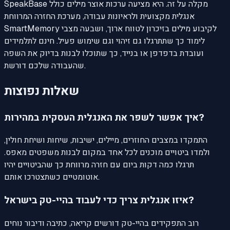
SpeakBase מקלה על זה. היא מציעה ערכות אוצר מילים כולל
אנגלית מקצועית ולראיונות עבודה, מערכת החזרה המרווחת
SmartMemory לקיבוע מילים בזיכרון לטווח ארוך, ושבעה מצבי
לימוד כך שתתרגלו גם זיהוי וגם שימוש פעיל. חינם לתלמידים
ועובדת בדפדפן או בנייד, כך שתוכלו לבנות בדיוק את השפה
שהעבודה שלכם דורשת.
שאלות נפוצות
איך אפשר לשפר את האנגלית העסקית במהירות?
התמקדו במצבים החוזרים, מיילים, ישיבות, שיחות ושיחת חולין,
ולמדו ביטויים מוכנים לכל אחד במקום לבנות משפטים מאפס.
תרגלו כמה דקות ביום עם חזרה מרווחת כך שהביטויים יהיו
אוטומטיים כשתצטרכו אותם.
איזו אנגלית צריך כדי לעבוד בהיי-טק בישראל?
רוב התפקידים בהיי-טק דורשים קריאה, כתיבה ודיבור נוחים