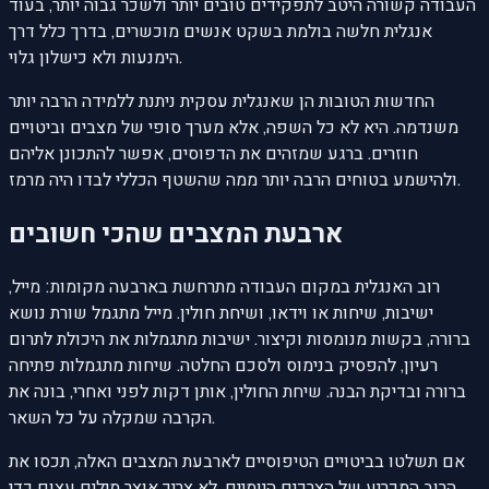
העבודה קשורה היטב לתפקידים טובים יותר ולשכר גבוה יותר, בעוד
אנגלית חלשה בולמת בשקט אנשים מוכשרים, בדרך כלל דרך
הימנעות ולא כישלון גלוי.
החדשות הטובות הן שאנגלית עסקית ניתנת ללמידה הרבה יותר
משנדמה. היא לא כל השפה, אלא מערך סופי של מצבים וביטויים
חוזרים. ברגע שמזהים את הדפוסים, אפשר להתכונן אליהם
ולהישמע בטוחים הרבה יותר ממה שהשטף הכללי לבדו היה מרמז.
ארבעת המצבים שהכי חשובים
רוב האנגלית במקום העבודה מתרחשת בארבעה מקומות: מייל,
ישיבות, שיחות או וידאו, ושיחת חולין. מייל מתגמל שורת נושא
ברורה, בקשות מנומסות וקיצור. ישיבות מתגמלות את היכולת לתרום
רעיון, להפסיק בנימוס ולסכם החלטה. שיחות מתגמלות פתיחה
ברורה ובדיקת הבנה. שיחת החולין, אותן דקות לפני ואחרי, בונה את
הקרבה שמקלה על כל השאר.
אם תשלטו בביטויים הטיפוסיים לארבעת המצבים האלה, תכסו את
הרוב המכריע של הצרכים היומיים. לא צריך אוצר מילים עצום כדי