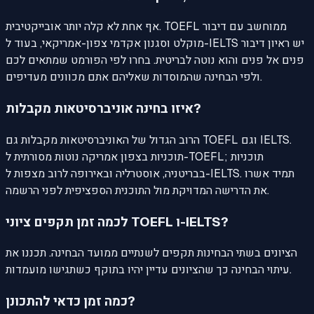
אף אחת לא קלה יותר אובייקטיבית. TOEFL ממוחשב עם דיבור
מוקלט וסגנון אקדמי צפון-אמריקאי, בעוד ל-IELTS יש ראיון דיבור
פנים אל פנים והוא נוטה לבריטית. בחרו לפי הפורמט שמתאים לכם
ולפי הבחינה שהמוסדות שאליהם אתם מכוונים מעדיפים.
איזו בחינה אוניברסיטאות מקבלות?
הרוב הגדול של האוניברסיטאות מקבלות גם TOEFL וגם IELTS.
תוכניות בצפון אמריקה נוטות מסורתית ל-TOEFL; תוכניות
בבריטניה, אוסטרליה ובאירופה לרוב מצפות ל-IELTS. תמיד אשרו
את הדרישה המדויקת מול התוכנית הספציפית לפני הרשמה.
לכמה זמן תקפים ציוני TOEFL ו-IELTS?
הציונים בשתי הבחינות תקפים לשנתיים ממועד הבחינה. תכננו את
עיתוי הבחינה כך שהציונים עדיין יהיו בתוקף כשתגישו מועמדות.
כמה זמן כדאי להתכונן?