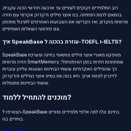
רוב התלמידים זקוקים לשניים עד ארבעה חודשי הכנה עקבית,
בהתאם לרמת הפתיחה. בנו אוצר מילים ודקדוק אקדמי עם חזרה
מרווחת מוקדם, ואז הקדישו את השבועות האחרונים לתרגול מתוזמן
עם פורמטי השאלות האמיתיים.
איך SpeakBase עוזרת בהכנה ל-TOEFL ו-IELTS?
SpeakBase מספקת מאגרי אוצר מילים מותאמי בחינה ומערכת
חזרה מרווחת SmartMemory שמתזמנת חזרות בזמן האופטימלי,
כך שהמילים האקדמיות ששתי הבחינות נשענות עליהן עוברות
לזיכרון לטווח ארוך. היא בונה את בסיס אוצר המילים והדקדוק
ששתי הבחינות מתגמלות.
מוכנים להתחיל ללמוד?
הצטרפו ל-SpeakBase בחינם וגלו למה אלפי תלמידים ומורים
בוחרים בנו.
הרשמה חינם