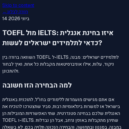
Skip to content
חזרה לבלוג
←
14 ביוני 2026
TOEFL מול IELTS: איזו בחינת אנגלית
כדאי לתלמידים ישראלים לעשות?
השוואה ברורה בין TOEFL ל-IELTS לתלמידים ישראלים: מבנה,
ניקוד, עלות, אילו אוניברסיטאות מקבלות כל אחת, ואיך לבחור
ולהתכונן.
למה הבחירה הזו חשובה
אם אתם מגישים מועמדות ללימודים בחו"ל, לתוכנית באנגלית
בישראל או למשרות בינלאומיות רבות, סביר שתצטרכו להוכיח את
האנגלית שלכם בבחינה סטנדרטית. שתי האפשרויות המובילות הן
TOEFL ו-IELTS. שתיהן מתקבלות באופן נרחב, אבל הן נבדלות
במבנה, בסגנון ובתחושה, והבחירה הנכונה תלויה בכם, לא בשאלה