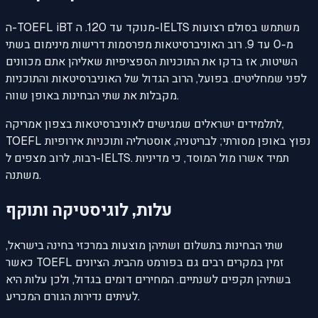
ה-TOEFL iBT מנוקד עד 120. ה-IELTS משתמש בסולם רצועות
מ-0 עד 9. רוב האוניברסיטאות מפרסמות דרישות מינימום בשתי
השיטות, אז בדקו את התוכניות הספציפיות שאליהן אתם מכוונים
לפני שמחליטים. בפועל, הרוב הגדול של האוניברסיטאות והתוכניות
מקבלות את שתי הבחינות באופן שווה.
לתלמידים ישראלים שמגישים לאוניברסיטאות בצפון אמריקה,
TOEFL נפוץ באופן מסורתי; לבריטניה, אוסטרליה ותוכניות אירופיות
רבות, לרוב מצפים ל-IELTS. תמיד אשרו מול המוסד, כי מדיניות
משתנה.
עלות, לוגיסטיקה ותוקף
שתי הבחינות בתשלום ושתיהן מוצעות במרכזי בחינה בישראל,
כאשר TOEFL זמין במקרים רבים גם בפורמט מהבית. הציונים
בשתיהן תקפים לשנתיים. המחירים דומים בגדול, ולכן עלות היא
לעיתים נדירות הגורם המכריע.