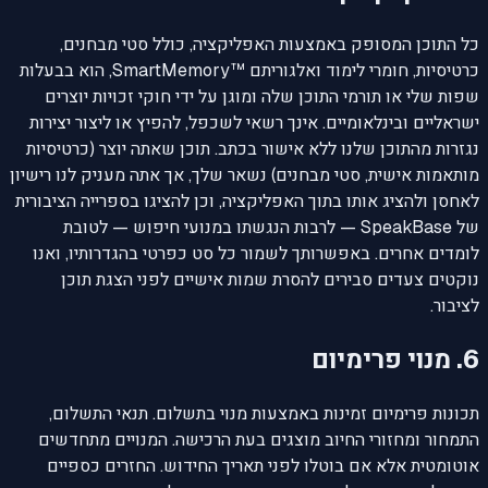
כל התוכן המסופק באמצעות האפליקציה, כולל סטי מבחנים,
כרטיסיות, חומרי לימוד ואלגוריתם SmartMemory™‎, הוא בבעלות
שפות שלי או תורמי התוכן שלה ומוגן על ידי חוקי זכויות יוצרים
ישראליים ובינלאומיים. אינך רשאי לשכפל, להפיץ או ליצור יצירות
נגזרות מהתוכן שלנו ללא אישור בכתב. תוכן שאתה יוצר (כרטיסיות
מותאמות אישית, סטי מבחנים) נשאר שלך, אך אתה מעניק לנו רישיון
לאחסן ולהציג אותו בתוך האפליקציה, וכן להציגו בספרייה הציבורית
של SpeakBase — לרבות הנגשתו במנועי חיפוש — לטובת
לומדים אחרים. באפשרותך לשמור כל סט כפרטי בהגדרותיו, ואנו
נוקטים צעדים סבירים להסרת שמות אישיים לפני הצגת תוכן
לציבור.
6. מנוי פרימיום
תכונות פרימיום זמינות באמצעות מנוי בתשלום. תנאי התשלום,
התמחור ומחזורי החיוב מוצגים בעת הרכישה. המנויים מתחדשים
אוטומטית אלא אם בוטלו לפני תאריך החידוש. החזרים כספיים