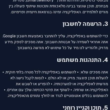
מבוססי כרטיסיות, חזרה מרווחת (SmartMemory™‎), ספריות
מבחנים, תוכן שנוצר בבינה מלאכותית ותכונות שיתוף פעולה בין
מורים לתלמידים. האפליקציה זמינה בגרסאות חינמית ופרימיום.
3. הרשמה לחשבון
כדי להשתמש באפליקציה, עליך להתחבר באמצעות חשבון Google.
אתה אחראי לשמירה על אבטחת חשבונך. אתה מסכים לספק מידע
מדויק ולהודיע לנו מיד על כל שימוש לא מורשה בחשבונך.
4. התנהגות משתמש
אתה מסכים שלא: • להשתמש באפליקציה לכל מטרה בלתי חוקית. •
להעלות תוכן פוגעני, מזיק או לא הולם. • לנסות לקבל גישה לא
מורשית לאפליקציה או למערכותיה. • להפריע או לשבש את
האפליקציה או שרתיה. • לשתף את פרטי הכניסה שלך עם אחרים. •
להשתמש בכלים אוטומטיים לגרד או לחלץ נתונים מהאפליקציה.
5. תוכן וקניין רוחני