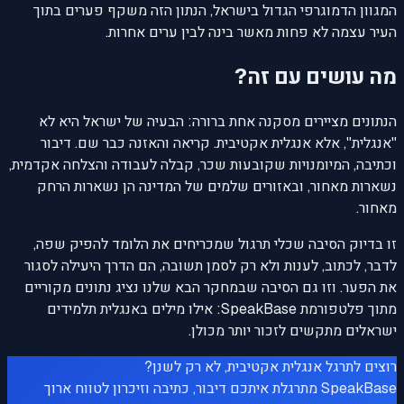
המגוון הדמוגרפי הגדול בישראל, הנתון הזה משקף פערים בתוך
העיר עצמה לא פחות מאשר בינה לבין ערים אחרות.
מה עושים עם זה?
הנתונים מציירים מסקנה אחת ברורה: הבעיה של ישראל היא לא
"אנגלית", אלא אנגלית אקטיבית. קריאה והאזנה כבר שם. דיבור
וכתיבה, המיומנויות שקובעות שכר, קבלה לעבודה והצלחה אקדמית,
נשארות מאחור, ובאזורים שלמים של המדינה הן נשארות הרחק
מאחור.
זו בדיוק הסיבה שכלי תרגול שמכריחים את הלומד להפיק שפה,
לדבר, לכתוב, לענות ולא רק לסמן תשובה, הם הדרך היעילה לסגור
את הפער. וזו גם הסיבה שבמחקר הבא שלנו נציג נתונים מקוריים
מתוך פלטפורמת SpeakBase: אילו מילים באנגלית תלמידים
ישראלים מתקשים לזכור יותר מכולן.
רוצים לתרגל אנגלית אקטיבית, לא רק לשנן?
SpeakBase מתרגלת איתכם דיבור, כתיבה וזיכרון לטווח ארוך