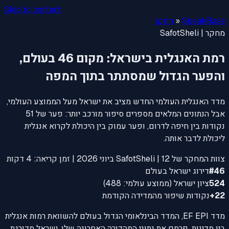
Skip to content
SpeakBase
«
מחקר
מחקר | SafotSheli
רמת האנגלית בישראל: מקום 46 בעולם,
והפער הגדול שמסתתר בתוך המפה
מדד האנגלית העולמי החדש מציב את ישראל מעל הממוצע העולמי,
אבל הנתונים המלאים מספרים סיפור מורכב יותר: פער של 51
נקודות בין חיפה לדרום, ופער עמוק בין היכולת לקרוא אנגלית
ליכולת לדבר אותה.
צוות המחקר של SafotSheli | 12 ביוני 2026 | זמן קריאה: 4 דקות
#46
דירוג ישראל בעולם
524
ציון ישראל (ממוצע עולמי: 488)
22+
נקודות שיפור מהמדידה הקודמת
מדד EF EPI, המדד הבינלאומי הגדול בעולם להשוואת רמות אנגלית
בין מדינות, פרסם את נתוני המהדורה האחרונה שלו. ישראל מדורגת