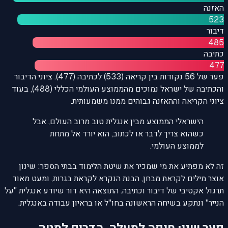
האזנה
523
דיבור
485
כתיבה
477
פער של 56 נקודות בין קריאה (533) לכתיבה (477). ציוני הדיבור
והכתיבה של ישראל נמוכים מהממוצע העולמי הכללי (488), בעוד
ציוני הקריאה וההאזנה גבוהים ממנו משמעותית.
הישראלי הממוצע מבין אנגלית טוב מרוב העולם, אבל
כשהוא צריך לדבר או לכתוב, הוא יורד אל מתחת
לממוצע העולמי.
זה לא מפתיע את מי שמכיר את שיטת הלימוד בבתי הספר: שינון
אוצר מילים לקראת מבחן, הבנת הנקרא לקראת בגרות, ומעט מאוד
תרגול אקטיבי של דיבור וכתיבה. התוצאה היא דור שיודע אנגלית "על
הנייר" ונתקע בשיחה הראשונה בחו"ל או בראיון עבודה באנגלית.
פער שני: חיפה למעלה, הדרום למטה