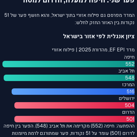
המדד מפרסם גם פילוח אזורי בתוך ישראל, והוא חושף פער של 51
נקודות בין האזור החזק לחלש:
ציון אנגלית לפי אזור בישראל
מדד EF EPI, מהדורת 2025 | פילוח אזורי
חיפה
552
תל אביב
548
המרכז
516
ירושלים
504
הדרום
501
ההפתעה: חיפה (552) מקדימה את תל אביב (548). הפער בין חיפה
לדרום (501) עומד על 51 נקודות, פער שמתורגם לרמת מיומנות