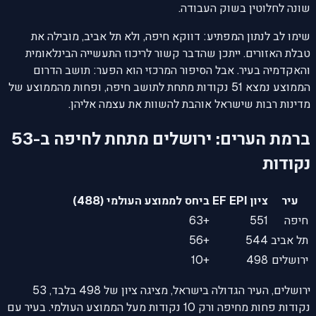
שונה לחלוטין בשוק העבודה.
שימו לב לנתון המפתיע: דווקא חיפה, ולא תל אביב, מובילה את
טבלת האזורים. ייתכן שהדבר קשור לריכוז התעשייה הבינלאומית
והאקדמיה בעיר. אבל הסיפור המרכזי הוא הפער: תושב הדרום
הממוצע נמצא 51 נקודות מתחת לתושב חיפה, ופחות מהממוצע של
מדינות רבות שישראל אוהבת להשוות את עצמה אליהן.
ברמת הערים: ירושלים מתחת לחיפה ב-53
נקודות
עיר
ציון EF EPI
ביחס לממוצע העולמי (488)
חיפה
551
+63
תל אביב
544
+56
ירושלים
498
+10
ירושלים, העיר הגדולה בישראל, מציגה ציון של 498 בלבד, 53
נקודות פחות מחיפה ורק 10 נקודות מעל הממוצע העולמי. בעיר עם