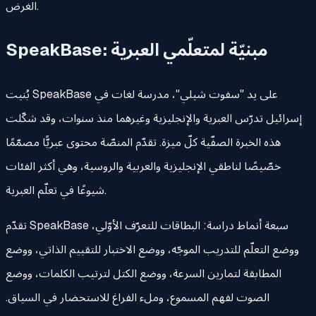
الغرض.
SpeakBase: مبنيّة لمتعلّمي العبرية
بُنيت SpeakBase على يد "سفوت شيلي"، مدرسة لغات في
إسرائيل تدرّس العبرية والإنجليزية وغيرهما منذ سنوات، وقد شكّلت
هذه الخبرة الصفّية كلّ ميزة. تقدّم المنصّة محتوى عبريًّا مصمّمًا
خصّيصًا لناطقي الإنجليزية والعربية والروسية، وهي أكثر الفئات
شيوعًا في تعلّم العبرية.
تقدّم SpeakBase سبعة أنماط دراسة: البطاقات للتعرّف الأوّلي،
ووضع التعلّم للتدريب الموجّه، ووضع الاختبار للتقييم الذاتي، ووضع
المطابقة لتمارين السرعة، ووضع الكتل لترتيب الكلمات، ووضع
الصوت لفهم المسموع، وملء الفراغ للاستحضار في السياق.