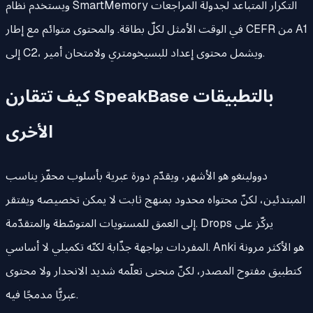
ويستخدم نظام SmartMemory التكرار المتباعد لجدولة المراجعات
في الوقت الأمثل لكلّ بطاقة. والمحتوى متوائم مع إطار CEFR من A1
إلى C2، ويشمل محتوى إعداد للبسيخومتري ولامتحان أمير.
كيف تتقارن SpeakBase بالتطبيقات
الأخرى
دوولينغو هو الأشهر، ويقدّم دورة عبرية بأسلوب محفّز يناسب
المبتدئين، لكنّ محتواه محدود بمنهج ثابت لا يمكن تخصيصه ويفتقر
إلى العمق للمستويات المتوسّطة والمتقدّمة. Drops يركّز على
المفردات بواجهة جذّابة لكنّه تكميلي لا أساسي. Anki هو الأكثر مرونة
كتطبيق مفتوح المصدر، لكنّ منحنى تعلّمه شديد الانحدار ولا محتوى
عبريًّا مدمجًا فيه.