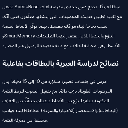
تشغل SpeakBase موقعًا فريدًا: تجمع عمق محتوى مدرسة لغات
مع تقنية تطبيق حديث. المجموعات التي ينسّقها معلّمون تعني أنّك
لست بحاجة لبناء موادّك بنفسك، بينما توفّر الأنماط السبعة
وSmartMemory التنوّع والحفظ اللذين تفتقر إليهما التطبيقات
الأبسط. وهي مجانية للطلاب مع باقة مدفوعة للوصول غير المحدود.
نصائح لدراسة العبرية بالبطاقات بفاعلية
ادرس في جلسات قصيرة متكرّرة من 10 إلى 15 دقيقة بدل
المرتثونات الطويلة. درّب دائمًا مع تفعيل الصوت لتربط الكلمة
المكتوبة بنطقها. نوّع بين الأنماط بانتظام، متنقّلًا بين التعرّف
(البطاقات) والاستحضار (الاختبار) والسرعة (المطابقة) لبناء جوانب
مختلفة من معرفة الكلمة.