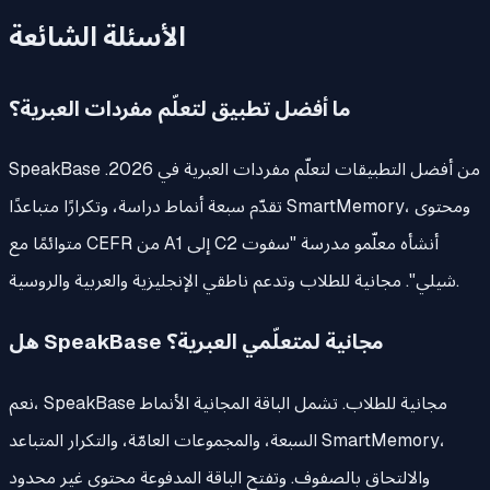
الأسئلة الشائعة
ما أفضل تطبيق لتعلّم مفردات العبرية؟
SpeakBase من أفضل التطبيقات لتعلّم مفردات العبرية في 2026.
تقدّم سبعة أنماط دراسة، وتكرارًا متباعدًا SmartMemory، ومحتوى
متوائمًا مع CEFR من A1 إلى C2 أنشأه معلّمو مدرسة "سفوت
شيلي". مجانية للطلاب وتدعم ناطقي الإنجليزية والعربية والروسية.
هل SpeakBase مجانية لمتعلّمي العبرية؟
نعم، SpeakBase مجانية للطلاب. تشمل الباقة المجانية الأنماط
السبعة، والمجموعات العامّة، والتكرار المتباعد SmartMemory،
والالتحاق بالصفوف. وتفتح الباقة المدفوعة محتوى غير محدود