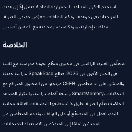
استخدم التكرار المتباعد باستمرار؛ فالنظام لا يعمل إلّا إن عدت
للمراجعات في موعدها. ودعّم البطاقات بتعرّض حقيقي للعبرية:
مقالات إخبارية، وبودكاست، ومحادثة مع ناطقين أصليين.
الخلاصة
لمتعلّمي العبرية الراغبين في محتوى منظّم بجودة مدرسية مع تقنية
دراسة حديثة، SpeakBase هي الخيار الأقوى في 2026. يعالج
مزيجها من المحتوى المتوائم مع CEFR والمنسّق على يد معلّمين،
وسبعة أنماط دراسة، والتكرار المتباعد SmartMemory، التحدّيات
الخاصّة بتعلّم العبرية بطرق لا تستطيعها التطبيقات العامّة. مجانية
للبدء، تعمل في المتصفّح أو على الهاتف، وتدعم المتعلّمين من
المبتدئين تمامًا إلى المتقدّمين الاستعداد للامتحانات.