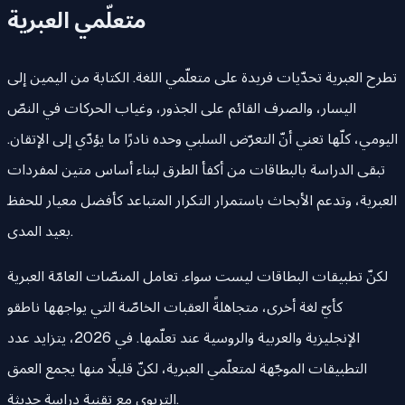
متعلّمي العبرية
تطرح العبرية تحدّيات فريدة على متعلّمي اللغة. الكتابة من اليمين إلى
اليسار، والصرف القائم على الجذور، وغياب الحركات في النصّ
اليومي، كلّها تعني أنّ التعرّض السلبي وحده نادرًا ما يؤدّي إلى الإتقان.
تبقى الدراسة بالبطاقات من أكفأ الطرق لبناء أساس متين لمفردات
العبرية، وتدعم الأبحاث باستمرار التكرار المتباعد كأفضل معيار للحفظ
بعيد المدى.
لكنّ تطبيقات البطاقات ليست سواء. تعامل المنصّات العامّة العبرية
كأيّ لغة أخرى، متجاهلةً العقبات الخاصّة التي يواجهها ناطقو
الإنجليزية والعربية والروسية عند تعلّمها. في 2026، يتزايد عدد
التطبيقات الموجّهة لمتعلّمي العبرية، لكنّ قليلًا منها يجمع العمق
التربوي مع تقنية دراسة حديثة.