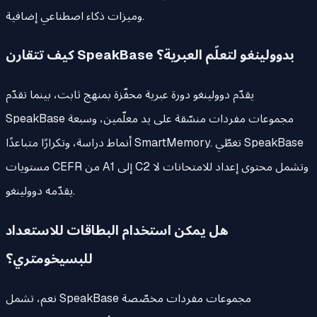
وميزات ذكاء اصطناعي إضافية.
كيف تتقارن SpeakBase بدوولينغو لتعلّم العبرية؟
يقدّم دوولينغو دورة عبرية محفّزة بمنهج ثابت، بينما تقدّم
SpeakBase مجموعات مفردات منسّقة على يد معلّمين، وسبعة
أنماط دراسة، وتكرارًا متباعدًا SmartMemory. تغطّي SpeakBase
مستويات CEFR من A1 إلى C2 وتشمل محتوى إعداد للامتحانات لا
يقدّمه دوولينغو.
هل يمكن استخدام البطاقات للاستعداد
للبسيخومتري؟
نعم، تشمل SpeakBase مجموعات مفردات مخصّصة