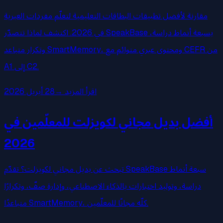
مقارنة لأفضل تطبيقات البطاقات التعليمية لتعلّم مفردات العبرية
في 2026. اكتشف لماذا تتصدّر SpeakBase بسبعة أنماط دراسة،
وتكرار متباعد SmartMemory، ومحتوى عبري متوائم مع CEFR من
A1 إلى C2.
اقرأ المزيد
→
28 أبريل 2026
أفضل بديل مجاني لكويزلت للمعلّمين في
2026
تبحث عن بديل مجاني لكويزلت؟ تقدّم SpeakBase سبعة أنماط
دراسة، وتوليد اختبارات بالذكاء الاصطناعي، وإدارة صفّ، وتكرارًا
متباعدًا SmartMemory، كلّه مجانًا للمعلّمين.