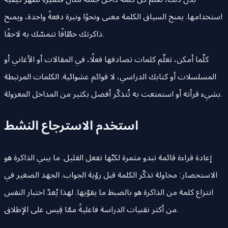
استخدامها. يمنح السياق الكلمة معنى ونحوًا ونبرة دفعةً واحدة، ويمنح
ذاكرتك خطّافًا تتمسّك به لاحقًا.
كلّما أمكن، تعلّم كلمات تصادفها فعلًا، في المقالات أو الأغاني أو
المسلسلات أو كتابك الدراسي، لا قوائم عشوائية. الكلمات المرتبطة
بشيء قرأته أو استمتعت به تُتذكّر أفضل بكثير من المداخل المعزولة.
استخدم الاسترجاع النشط
إعادة قراءة قائمة تبدو مثمرة لكنّها تفعل القليل. ما يبني الذاكرة هو
الاستحضار: محاولة تذكّر الكلمة قبل رؤية الجواب. الجهد الصغير في
انتزاع كلمة من الذاكرة هو بالضبط ما يقوّيها. لهذا يُعدّ اختبار النفس
من أكثر تقنيات الدراسة فاعليةً ممّا قِيس على الإطلاق.