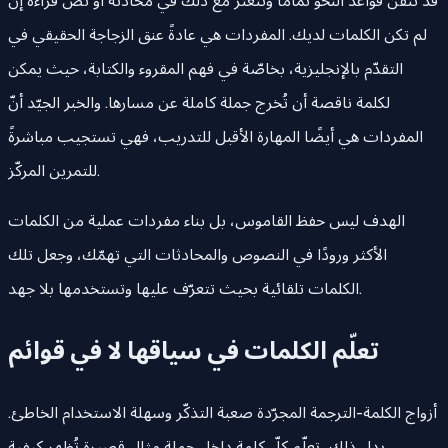
قد تتقن قواعد النحو تمامًا وتتعثّر مع ذلك في محادثة أو نصّ قراءة إن
لم تكن الكلمات لديك. المفردات هي عادةً عنق الزجاجة الحقيقي في
التقدّم بالإنجليزية، بخاصّة في فهم المقروء والكتابة، حيث يمكن
لكلمة ناقصة أن تُخرج جملة كاملة عن مسارها. والخبر الجيّد أنّ
المفردات هي أيضًا المهارة الأقبل للتدريب، فهي تستجيب مباشرةً
للتمرين المركّز.
الهدف ليس حفظ القاموس، بل بناء مفردات عملية من الكلمات
الأكثر ورودًا في النصوص والمحادثات التي تهمّك، وجعل تلك
الكلمات تلقائية بحيث تتعرّف عليها وتستخدمها بلا جهد.
تعلّم الكلمات في سياقها لا في قوائم
أزواج الكلمة-الترجمة المجرّدة صعبة التذكّر وسهلة الاستخدام الخاطئ.
بدل ذلك، تعلّم كلّ كلمة داخل جملة مثال قصيرة تُظهر كيفية