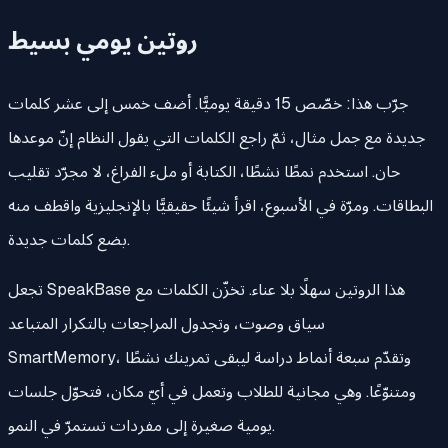
روتين يومي بسيط
جرّب هذا: خصّص 15 دقيقة يوميًّا. أضف خمس إلى عشر كلمات
جديدة مع جمل مثال، ثمّ راجع الكلمات التي يقول النظام إنّ موعدها
حان. استخدم نمطًا نشطًا، الكتابة أو ملء الفراغ، لا مجرّد تقليب
البطاقات. ومرّة في الأسبوع، اقرأ شيئًا حقيقيًّا بالإنجليزية واقطف منه
بضع كلمات جديدة.
تجعل SpeakBase هذا الروتين سهلًا بلا عناء. تخزّن الكلمات مع
سياق وصوت، وتجدول المراجعات بالتكرار المتباعد
SmartMemory، وتقدّم سبعة أنماط دراسة ليبقى تمرينك نشطًا
ومتنوّعًا. وهي مجانية للطلاب وتعمل في أيّ مكان، فتحوّل جلسات
يومية صغيرة إلى مفردات تستمرّ في النمو.