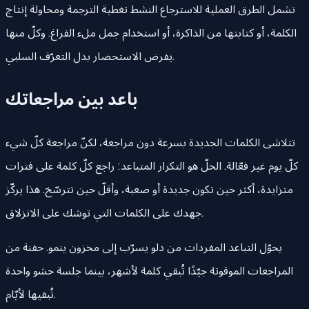
تشمل الطرق العملية للاسترجاع النشط تغطية الترجمة ومحاولة إنتاج
الكلمة، أو كتابتها من الذاكرة، أو استخدام جمل ملء الفراغ. وكلّ منها
يفرض الاستحضار بدل التعرّف السلبي.
باعد بين مراجعاتك
تتلاشى الكلمات الجديدة بسرعة دون مراجعة، لكنّ مراجعة كلّ شيء
كلّ يوم غير فعّالة. الحلّ هو التكرار المتباعد: راجع كلّ كلمة على فترات
متزايدة، أكثر حين تكون جديدة أو صعبة، وأقلّ حين تترسّخ. هذا يركّز
جهدك على الكلمات التي توشك على الانزلاق.
يحوّل التباعد المفردات من دلو يسرّب إلى مخزون ينمو. حفنة من
المراجعات الموقوتة جيّدًا تُبقي كلمة لأشهر، بينما جلسة حشو واحدة
تُبقيها لأيّام.