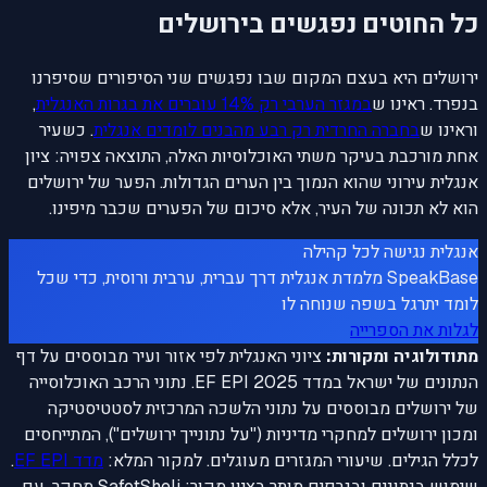
כל החוטים נפגשים בירושלים
ירושלים היא בעצם המקום שבו נפגשים שני הסיפורים שסיפרנו
בנפרד. ראינו ש
במגזר הערבי רק 14% עוברים את בגרות האנגלית
,
וראינו ש
בחברה החרדית רק רבע מהבנים לומדים אנגלית
. כשעיר
אחת מורכבת בעיקר משתי האוכלוסיות האלה, התוצאה צפויה: ציון
אנגלית עירוני שהוא הנמוך בין הערים הגדולות. הפער של ירושלים
הוא לא תכונה של העיר, אלא סיכום של הפערים שכבר מיפינו.
אנגלית נגישה לכל קהילה
SpeakBase מלמדת אנגלית דרך עברית, ערבית ורוסית, כדי שכל
לומד יתרגל בשפה שנוחה לו
לגלות את הספרייה
מתודולוגיה ומקורות:
ציוני האנגלית לפי אזור ועיר מבוססים על דף
הנתונים של ישראל במדד EF EPI 2025. נתוני הרכב האוכלוסייה
של ירושלים מבוססים על נתוני הלשכה המרכזית לסטטיסטיקה
ומכון ירושלים למחקרי מדיניות ("על נתונייך ירושלים"), המתייחסים
לכלל הגילים. שיעורי המגזרים מעוגלים. למקור המלא:
מדד EF EPI
.
שימוש בנתונים ובגרפים מותר בציון מקור: SafotSheli מחקר, עם