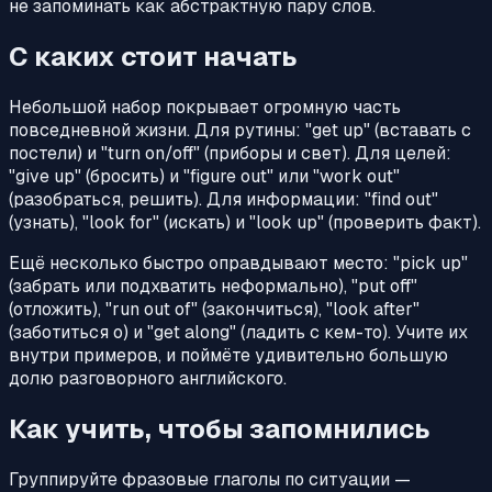
не запоминать как абстрактную пару слов.
С каких стоит начать
Небольшой набор покрывает огромную часть
повседневной жизни. Для рутины: "get up" (вставать с
постели) и "turn on/off" (приборы и свет). Для целей:
"give up" (бросить) и "figure out" или "work out"
(разобраться, решить). Для информации: "find out"
(узнать), "look for" (искать) и "look up" (проверить факт).
Ещё несколько быстро оправдывают место: "pick up"
(забрать или подхватить неформально), "put off"
(отложить), "run out of" (закончиться), "look after"
(заботиться о) и "get along" (ладить с кем-то). Учите их
внутри примеров, и поймёте удивительно большую
долю разговорного английского.
Как учить, чтобы запомнились
Группируйте фразовые глаголы по ситуации —