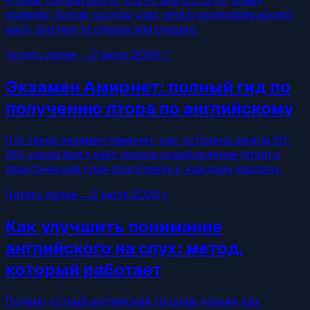
A clear comparison of TOEFL and IELTS for Israeli
students: format, scoring, cost, which universities accept
each, and how to choose and prepare.
Читать далее
→
2 июля 2026 г.
Экзамен Амирнет: полный гид по
получению птора по английскому
Что такое экзамен Амирнет, как устроена шкала 50-
150, какой балл даёт полное освобождение (птор) и
практический план подготовки к каждому разделу.
Читать далее
→
2 июля 2026 г.
Как улучшить понимание
английского на слух: метод,
который работает
Почему устный английский труднее чтения, как