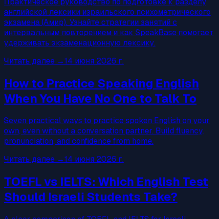
Практическое руководство по подготовке к разделу
английской лексики израильского психометрического
экзамена (Амир). Узнайте стратегии занятий с
интервальным повторением и как SpeakBase помогает
удерживать экзаменационную лексику.
Читать далее
→
14 июня 2026 г.
How to Practice Speaking English
When You Have No One to Talk To
Seven practical ways to practice spoken English on your
own, even without a conversation partner. Build fluency,
pronunciation, and confidence from home.
Читать далее
→
14 июня 2026 г.
TOEFL vs IELTS: Which English Test
Should Israeli Students Take?